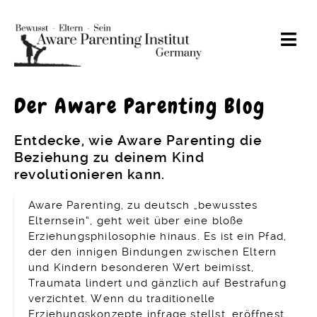
Der Aware Parenting Blog
Anke Eyrich
Zum Kennenlernen
Entdecke, wie Aware Parenting die
Beziehung zu deinem Kind
Angebote
revolutionieren kann.
Spielend Elternsein
Seminar
Aware Parenting, zu deutsch „bewusstes
Ausbildung zur
Elternsein“, geht weit über eine bloße
Familienberatung
Erziehungsphilosophie hinaus. Es ist ein Pfad,
der den innigen Bindungen zwischen Eltern
Blog
und Kindern besonderen Wert beimisst,
Familienberatung
Traumata lindert und gänzlich auf Bestrafung
verzichtet. Wenn du traditionelle
Erziehungskonzepte infrage stellst, eröffnest