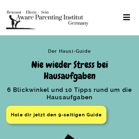
Der Hausi-Guide
Anke Eyrich
Nie wieder Stress bei
Zum Kennenlernen
Hausaufgaben
Angebote
Spielend Elternsein
6 Blickwinkel und 10 Tipps rund um die
Seminar
Hausaufgaben
Ausbildung zur
Familienberatung
Hole dir jetzt den 9-seitigen Guide
Blog
Familienberatung